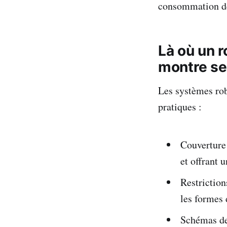
consommation de
Là où un r
montre se
Les systèmes rob
pratiques :
Couverture 
et offrant 
Restriction
les formes 
Schémas de 