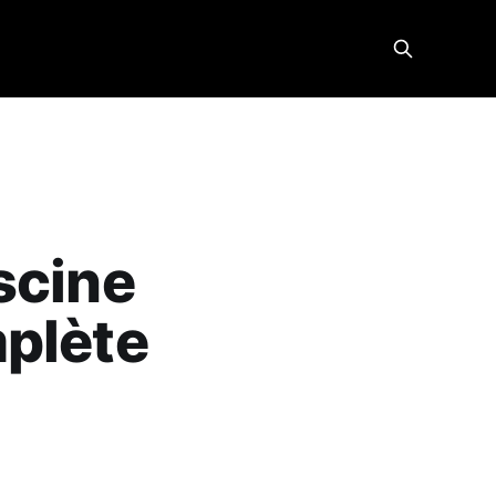
scine
mplète