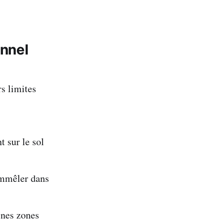
onnel
rs limites
 sur le sol
’emmêler dans
ines zones