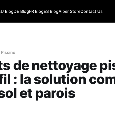
EU Blog
DE Blog
FR Blog
ES Blog
Aiper Store
Contact Us
 Piscine
s de nettoyage pi
fil : la solution co
sol et parois