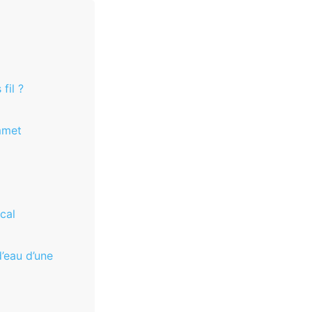
fil ?
mmet
cal
d’eau d’une