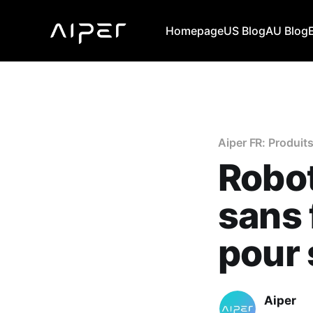
Homepage
US Blog
AU Blog
Aiper FR: Produits
Robot
sans 
pour 
Aiper